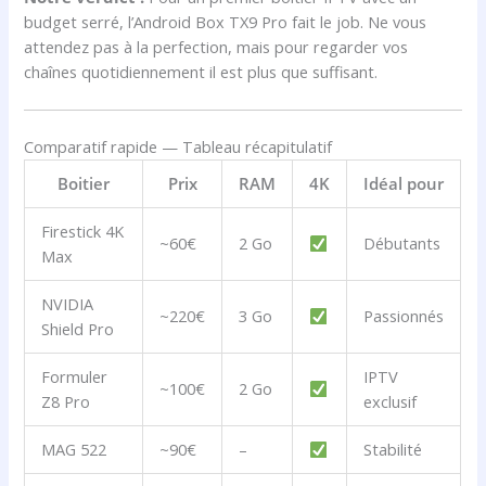
budget serré, l’Android Box TX9 Pro fait le job. Ne vous
attendez pas à la perfection, mais pour regarder vos
chaînes quotidiennement il est plus que suffisant.
Comparatif rapide — Tableau récapitulatif
Boitier
Prix
RAM
4K
Idéal pour
Firestick 4K
~60€
2 Go
Débutants
Max
NVIDIA
~220€
3 Go
Passionnés
Shield Pro
Formuler
IPTV
~100€
2 Go
Z8 Pro
exclusif
MAG 522
~90€
–
Stabilité