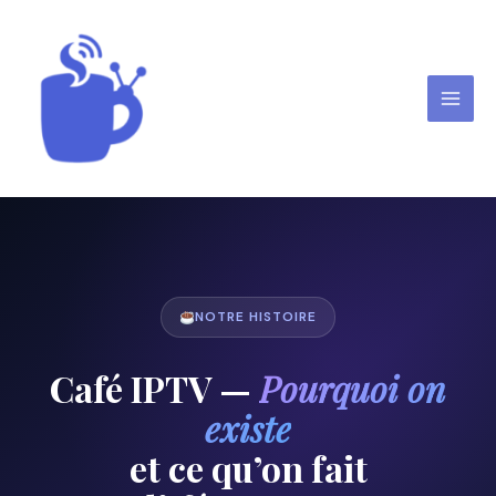
Aller
au
contenu
Cafe iptv
NOTRE HISTOIRE
Café IPTV —
Pourquoi on
existe
et ce qu’on fait